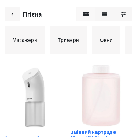
Гігієна
З
Масажери
Тримери
Фени
т
Змінний картридж