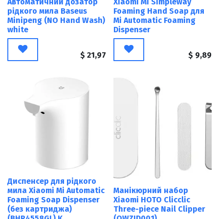
Автоматичний дозатор
Xiaomi Mi Simpleway
рідкого мила Baseus
Foaming Hand Soap для
Minipeng (NO Hand Wash)
Mi Automatic Foaming
white
Dispenser
$
21,97
$
9,89
Диспенсер для рідкого
мила Xiaomi Mi Automatic
Манікюрний набор
Foaming Soap Dispenser
Xiaomi HOTO Clicclic
(без картриджа)
Three-piece Nail Clipper
(BHR4558GL) K
(QWZJD001)