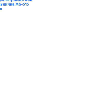
ьничка MG-515
о