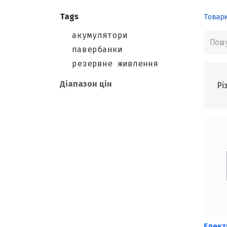
Tags
Товар
акумулятори
павербанки
резервне живлення
Діапазон цін
Рі
Елект