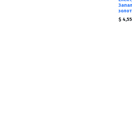
Запал
золот
$
4,55