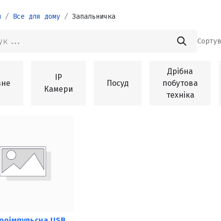
и
Все для дому
Запальничка
Сортув
Дрібна
IP
зне
Посуд
побутова
Камери
техніка
роімпульсна USB