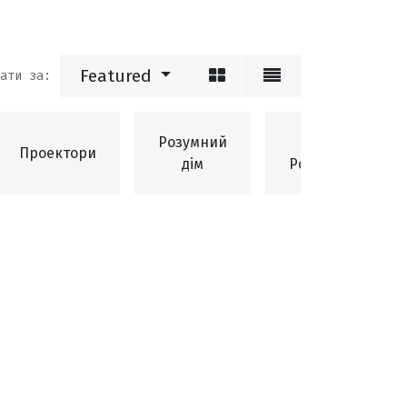
Featured
ати за:
Розумний
WIFI
Проектори
дім
Роутери