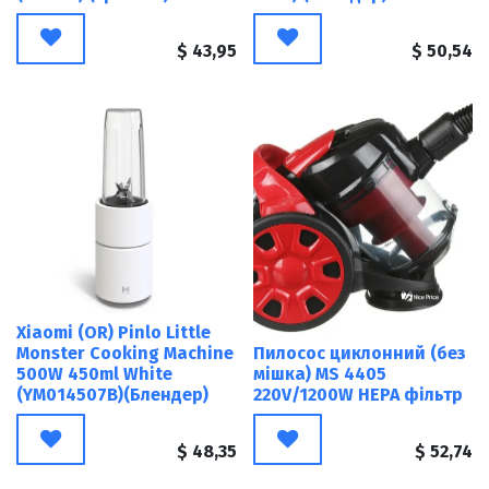
$
43,95
$
50,54
Xiaomi (OR) Pinlo Little
Monster Cooking Machine
Пилосос циклонний (без
500W 450ml White
мішка) MS 4405
(YM014507B)(Блендер)
220V/1200W HEPA фільтр
$
48,35
$
52,74