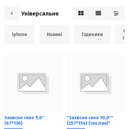
Універсальне
Но
Iphone
Huawei
Годиники
гр
Захисне скло 5,0"
"Захисне скло 10,0""
(67*136)
(257*154) (тех.пак)"