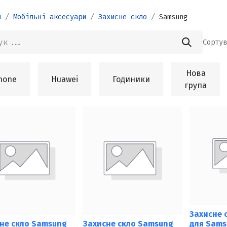
и
Мобільні аксесуари
Захисне скло
Samsung
Сортув
Нова
hone
Huawei
Годиники
група
Захисне 
не скло Samsung
Захисне скло Samsung
для Sams