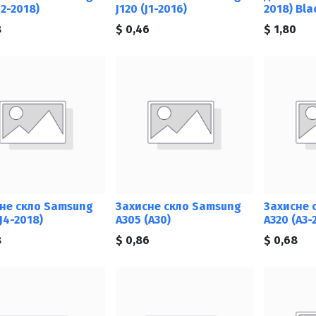
J2-2018)
J120 (J1-2016)
2018) Bla
8
$
0,46
$
1,80
не скло Samsung
Захисне скло Samsung
Захисне 
J4-2018)
A305 (A30)
A320 (A3-
8
$
0,86
$
0,68