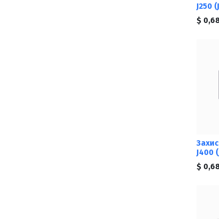
J250 (
$
0,6
Захис
J400 (
$
0,6