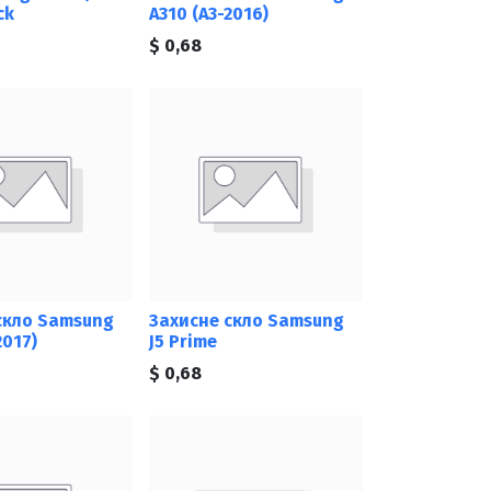
ck
A310 (A3-2016)
$
0,68
скло Samsung
Захисне скло Samsung
2017)
J5 Prime
$
0,68