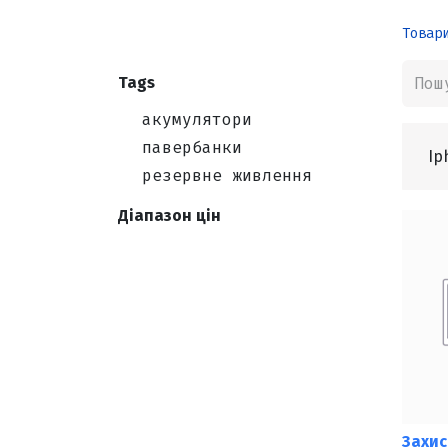
Товар
Tags
акумулятори
павербанки
Ip
резервне живлення
Діапазон цін
Захис