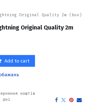
ghtning Original Quality 2m (box)
ghtning Original Quality 2m
Add to cart
побажань
вернення коштів
х дні