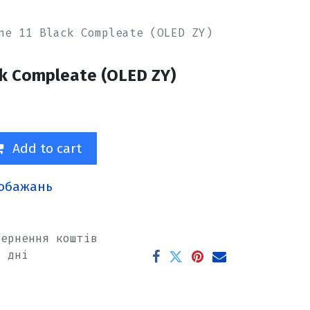
ne 11 Black Compleate (OLED ZY)
ck Compleate (OLED ZY)
Add to cart
побажань
вернення коштів
х дні