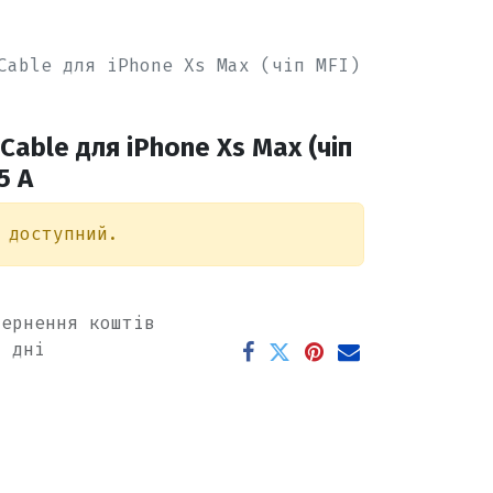
Cable для iPhone Хs Max (чіп MFI)
Cable для iPhone Хs Max (чіп
5 А
 доступний.
вернення коштів
х дні