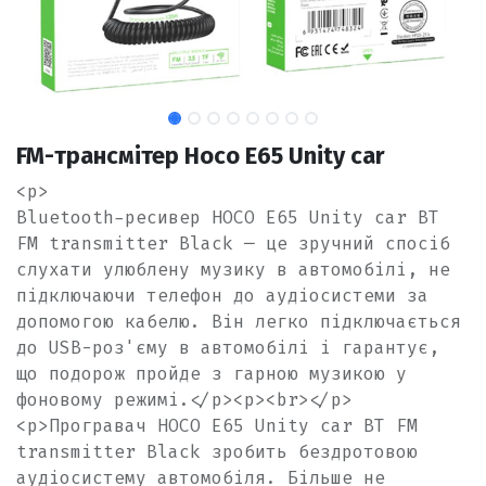
FM-трансмітер Hoco E65 Unity car
<p>
Bluetooth-ресивер HOCO E65 Unity car BT
FM transmitter Black ─ це зручний спосіб
слухати улюблену музику в автомобілі, не
підключаючи телефон до аудіосистеми за
допомогою кабелю. Він легко підключається
до USB-роз'єму в автомобілі і гарантує,
що подорож пройде з гарною музикою у
фоновому режимі.</p><p><br></p>
<p>Програвач HOCO E65 Unity car BT FM
transmitter Black зробить бездротовою
аудіосистему автомобіля. Більше не