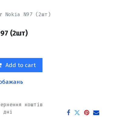
r Nokia N97 (2шт)
97 (2шт)
Add to cart
побажань
вернення коштів
х дні