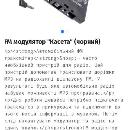
FM модулятор "Касета" (чорний)
<p><strong>Автомобільний ФМ
трансмітер</strong>&nbsp;– часто
необхідний пристрій для радіо. Цей
пристрій допомагає транслювати доріжки
MP3 на радіохвилі діапазону FM. У
результаті будь-яке автомобільне радіо
набуває можливості MP3 програвача.</p>
<p>Для роботи девайса потрібно підключити
трансмітер в прикурювач та підключити до
нього носій інформації з музикою. Потім
слід налаштувати модулятор та радіо на
єдину хвилю.</p><p><strong>FM модулятор